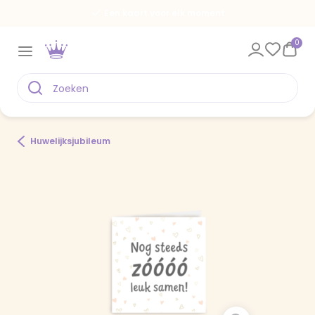
Een kaart voor elk moment
0
Huwelijksjubileum