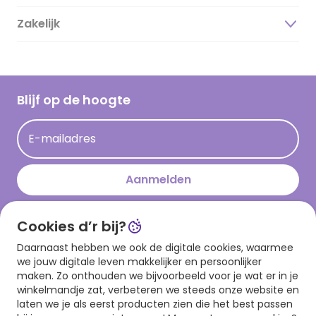
Duurzaamheid
Zakelijk
Magazine
Vacatures
Inspiratieteksten
Inloggen retailer
Werken bij Hallmark
Cadeau inspiratie
Hallmark Kaartclub
Blijf op de hoogte
Kaartinspiratie
Acties
E-mailadres
Persberichten
Hallmark en Kinderpostzegels
Aanmelden
Cookies d’r bij?
Download onze app
Daarnaast hebben we ook de digitale cookies, waarmee
we jouw digitale leven makkelijker en persoonlijker
maken. Zo onthouden we bijvoorbeeld voor je wat er in je
winkelmandje zat, verbeteren we steeds onze website en
laten we je als eerst producten zien die het best passen