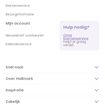
Klantenservice
Bezorginformatie
Mijn account
Hulp nodig?
Onze
Nieuwsbrief voorkeuren
klantenservice
helpt je graag
Kalenderservice
verder.
Snel naar
Over Hallmark
Inspiratie
Over ons
Duurzaamheid
Zakelijk
Magazine