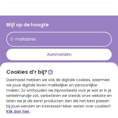
Vacatures
Inspiratieteksten
Inloggen retailer
Werken bij Hallmark
Cadeau inspiratie
Hallmark Kaartclub
Blijf op de hoogte
Kaartinspiratie
Acties
E-mailadres
Persberichten
Hallmark en Kinderpostzegels
Aanmelden
Cookies d’r bij?
Download onze app
Daarnaast hebben we ook de digitale cookies, waarmee
we jouw digitale leven makkelijker en persoonlijker
maken. Zo onthouden we bijvoorbeeld voor je wat er in je
winkelmandje zat, verbeteren we steeds onze website en
laten we je als eerst producten zien die het best passen
bij jouw wensen en interesses! Meer weten over cookies?
Klik dan hier.