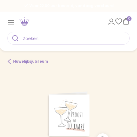
Voor 22.00 uur besteld, vandaag verstuurd
0
Huwelijksjubileum