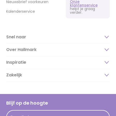
Onze
Nieuwsbrief voorkeuren
klantenservice
helpt je graag
Kalenderservice
verder.
Snel naar
Over Hallmark
Inspiratie
Over ons
Duurzaamheid
Zakelijk
Magazine
Vacatures
Inspiratieteksten
Inloggen retailer
Werken bij Hallmark
Cadeau inspiratie
Hallmark Kaartclub
Blijf op de hoogte
Kaartinspiratie
Acties