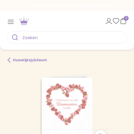
Voor 22.00 uur besteld, vandaag verstuurd
0
Huwelijksjubileum