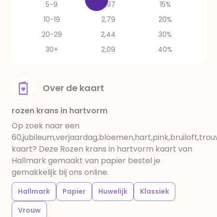
5-9
2,97
15%
10-19
2,79
20%
20-29
2,44
30%
30+
2,09
40%
Over de kaart
rozen krans in hartvorm
Op zoek naar een
60,jubileum,verjaardag,bloemen,hart,pink,bruiloft,tro
kaart? Deze Rozen krans in hartvorm kaart van
Hallmark gemaakt van papier bestel je
gemakkelijk bij ons online.
Hallmark
Papier
Huwelijk
Klassiek
Vrouw