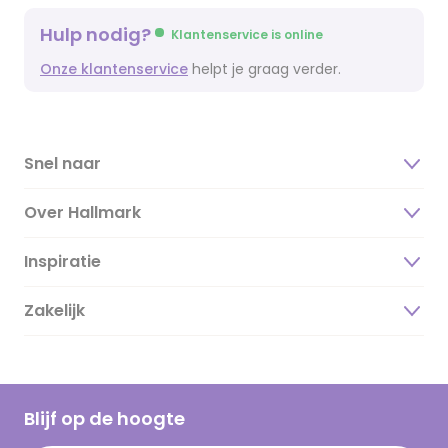
Hulp nodig?
Klantenservice is online
Onze klantenservice
helpt je graag verder.
Snel naar
Over Hallmark
Inspiratie
Over ons
Duurzaamheid
Zakelijk
Magazine
Vacatures
Inspiratieteksten
Inloggen retailer
Werken bij Hallmark
Cadeau inspiratie
Hallmark Kaartclub
Blijf op de hoogte
Kaartinspiratie