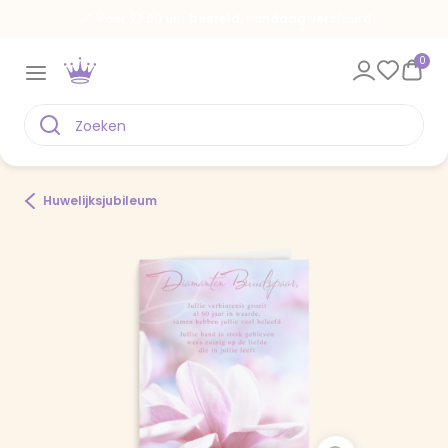
Voor 22.00 uur besteld, vandaag verstuurd
0
Huwelijksjubileum