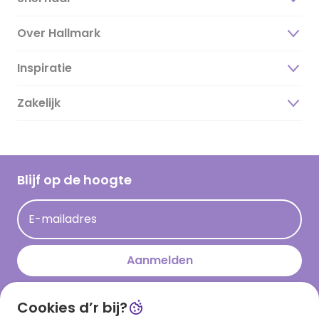
Over Hallmark
Inspiratie
Over ons
Duurzaamheid
Zakelijk
Magazine
Vacatures
Inspiratieteksten
Inloggen retailer
Werken bij Hallmark
Cadeau inspiratie
Hallmark Kaartclub
Blijf op de hoogte
Kaartinspiratie
Acties
E-mailadres
Persberichten
Hallmark en Kinderpostzegels
Aanmelden
Cookies d’r bij?
Download onze app