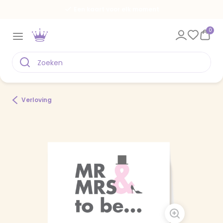
Een kaart voor elk moment
0
Verloving