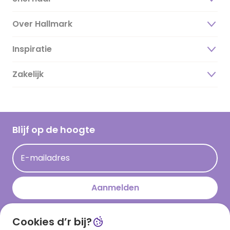
Over Hallmark
Inspiratie
Over ons
Duurzaamheid
Zakelijk
Magazine
Vacatures
Inspiratieteksten
Inloggen retailer
Werken bij Hallmark
Cadeau inspiratie
Hallmark Kaartclub
Blijf op de hoogte
Kaartinspiratie
Acties
E-mailadres
Persberichten
Hallmark en Kinderpostzegels
Aanmelden
Cookies d’r bij?
Download onze app