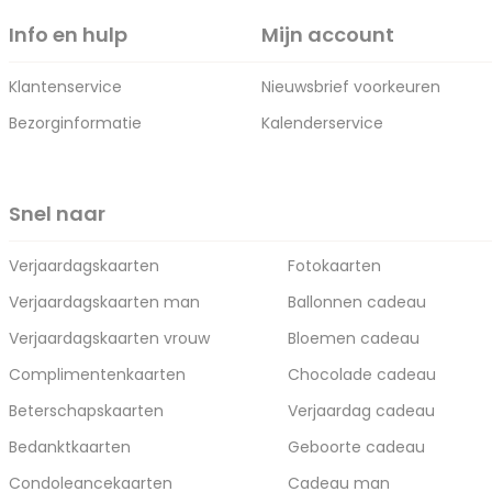
Info en hulp
Mijn account
Klantenservice
Nieuwsbrief voorkeuren
Bezorginformatie
Kalenderservice
Snel naar
Verjaardagskaarten
Fotokaarten
Verjaardagskaarten man
Ballonnen cadeau
Verjaardagskaarten vrouw
Bloemen cadeau
Complimentenkaarten
Chocolade cadeau
Beterschapskaarten
Verjaardag cadeau
Bedanktkaarten
Geboorte cadeau
Condoleancekaarten
Cadeau man