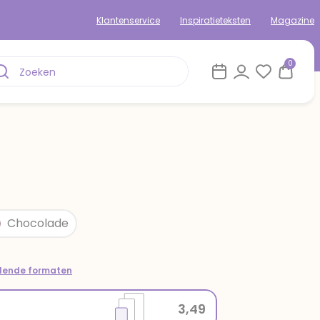
Klantenservice
Inspiratieteksten
Magazine
0
Chocolade
llende formaten
3,49