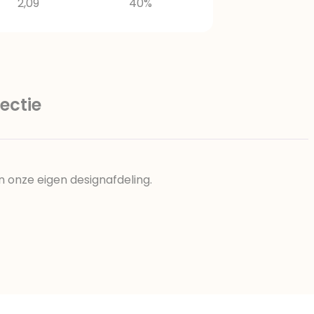
2,09
40%
ectie
n onze eigen designafdeling.