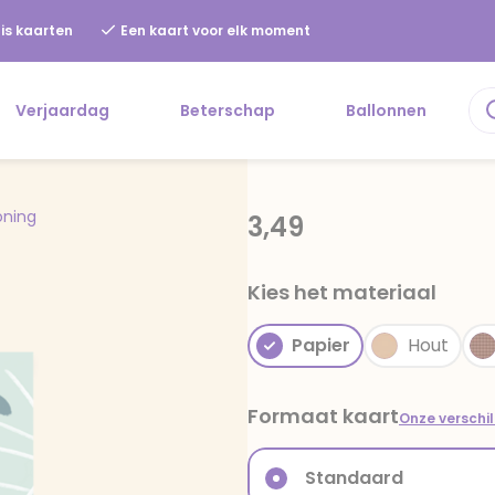
is kaarten
Een kaart voor elk moment
Verjaardag
Beterschap
Ballonnen
oning
3,49
Kies het materiaal
Papier
Hout
Formaat kaart
Onze verschi
Standaard