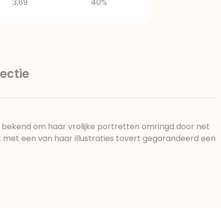
3,89
40%
ectie
at bekend om haar vrolijke portretten omringd door net
rt met een van haar illustraties tovert gegarandeerd een