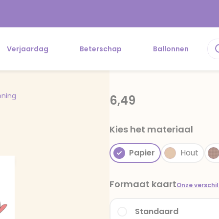
Verjaardag
Beterschap
Ballonnen
oning
6,49
Kies het materiaal
Papier
Hout
Formaat kaart
Onze verschi
Standaard