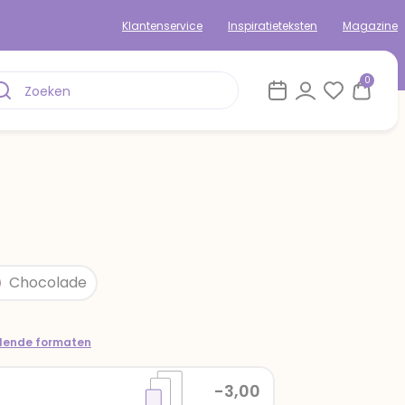
Klantenservice
Inspiratieteksten
Magazine
0
Chocolade
llende formaten
-3,00