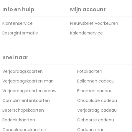
Info en hulp
Mijn account
Klantenservice
Nieuwsbrief voorkeuren
Bezorginformatie
Kalenderservice
Snel naar
Verjaardagskaarten
Fotokaarten
Verjaardagskaarten man
Ballonnen cadeau
Verjaardagskaarten vrouw
Bloemen cadeau
Complimentenkaarten
Chocolade cadeau
Beterschapskaarten
Verjaardag cadeau
Bedanktkaarten
Geboorte cadeau
Condoleancekaarten
Cadeau man