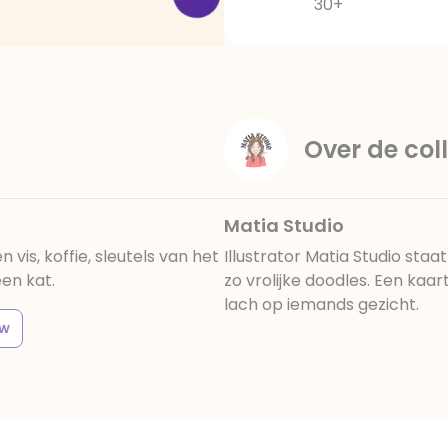
30+
Over de coll
Matia Studio
vis, koffie, sleutels van het
Illustrator Matia Studio sta
en kat.
zo vrolijke doodles. Een kaa
lach op iemands gezicht.
uw