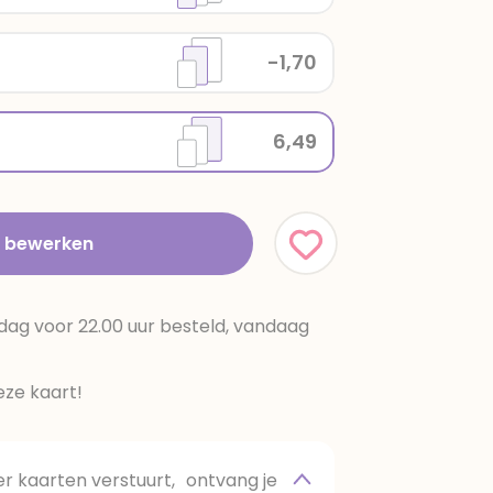
-1,70
6,49
t bewerken
dag voor 22.00 uur besteld, vandaag
ze kaart!
 kaarten verstuurt, ontvang je