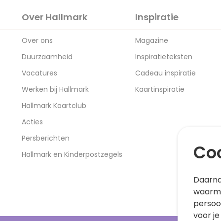
Over Hallmark
Inspiratie
Over ons
Magazine
Duurzaamheid
Inspiratieteksten
Vacatures
Cadeau inspiratie
Werken bij Hallmark
Kaartinspiratie
Hallmark Kaartclub
Acties
Persberichten
Coo
Hallmark en Kinderpostzegels
Daarna
waarme
persoo
voor je