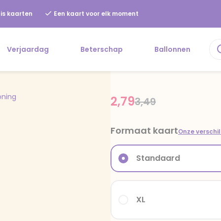
is kaarten
Een kaart voor elk moment
Verjaardag
Beterschap
Ballonnen
oning
2,79
Price reduced fr
to
3,49
Formaat kaart
Onze verschi
Standaard
XL