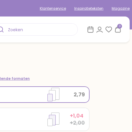
Klantenservice
Inspiratieteksten
Magazine
0
om
llende formaten
2,79
+1,04
+2,00