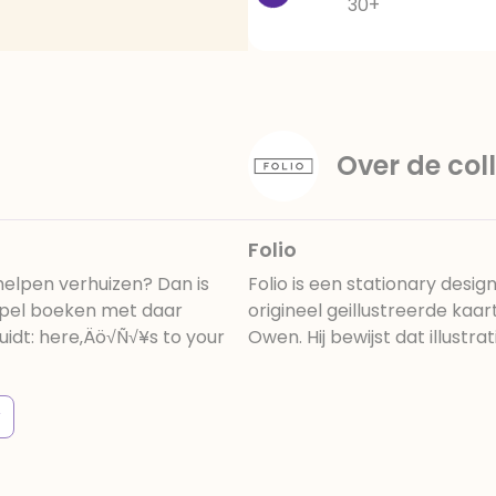
30+
Over de coll
Folio
helpen verhuizen? Dan is
Folio is een stationary desig
apel boeken met daar
origineel geillustreerde kaa
uidt: here‚Äö√Ñ√¥s to your
Owen. Hij bewijst dat illustra