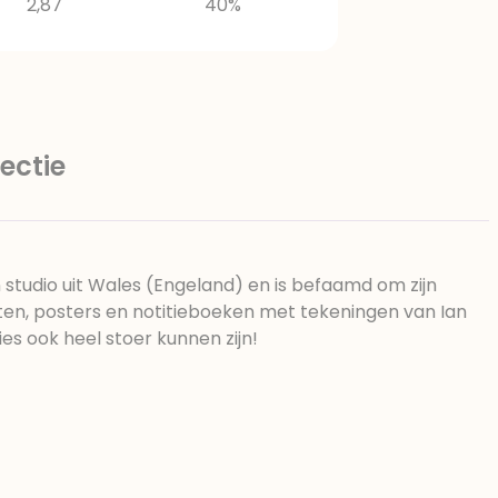
2,87
40%
ectie
n studio uit Wales (Engeland) en is befaamd om zijn
rten, posters en notitieboeken met tekeningen van Ian
ties ook heel stoer kunnen zijn!