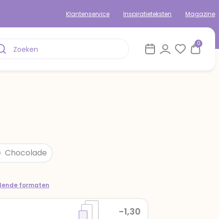
Klantenservice
Inspiratieteksten
Magazine
0
Chocolade
llende formaten
-1,30