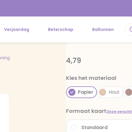
Verjaardag
Beterschap
Ballonnen
oning
4,79
Kies het materiaal
Papier
Hout
Formaat kaart
Onze verschi
Standaard