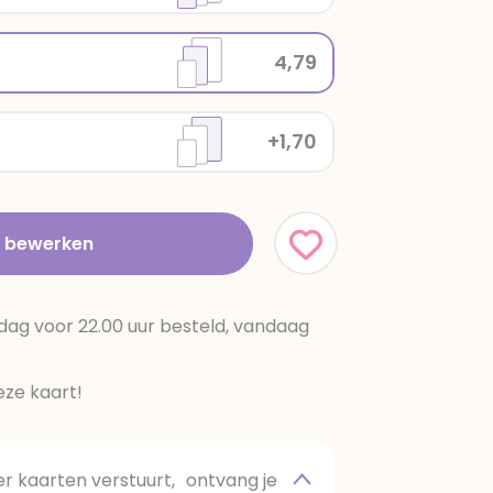
4,79
+1,70
t bewerken
dag voor 22.00 uur besteld, vandaag
ze kaart!
 kaarten verstuurt, ontvang je