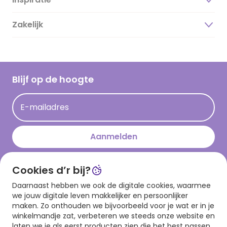
Over ons
Duurzaamheid
Zakelijk
Magazine
Vacatures
Inspiratieteksten
Inloggen retailer
Werken bij Hallmark
Cadeau inspiratie
Hallmark Kaartclub
Blijf op de hoogte
Kaartinspiratie
Acties
E-mailadres
Persberichten
Hallmark en Kinderpostzegels
Aanmelden
Cookies d’r bij?
Download onze app
Daarnaast hebben we ook de digitale cookies, waarmee
we jouw digitale leven makkelijker en persoonlijker
maken. Zo onthouden we bijvoorbeeld voor je wat er in je
winkelmandje zat, verbeteren we steeds onze website en
laten we je als eerst producten zien die het best passen