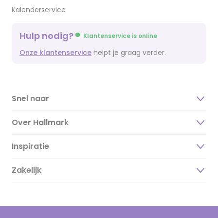
Kalenderservice
Hulp nodig?
Klantenservice is online
Onze klantenservice
helpt je graag verder.
Snel naar
Over Hallmark
Inspiratie
Over ons
Duurzaamheid
Zakelijk
Magazine
Vacatures
Inspiratieteksten
Inloggen retailer
Werken bij Hallmark
Cadeau inspiratie