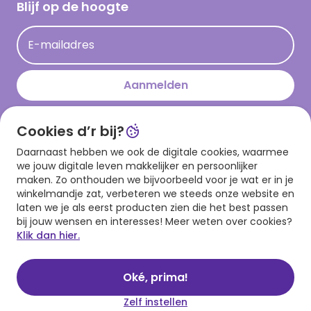
Hallmark Kaartclub
Blijf op de hoogte
Kaartinspiratie
Acties
E-mailadres
Persberichten
Hallmark en Kinderpostzegels
Aanmelden
Cookies d’r bij?
Download onze app
Daarnaast hebben we ook de digitale cookies, waarmee
we jouw digitale leven makkelijker en persoonlijker
maken. Zo onthouden we bijvoorbeeld voor je wat er in je
winkelmandje zat, verbeteren we steeds onze website en
laten we je als eerst producten zien die het best passen
bij jouw wensen en interesses! Meer weten over cookies?
Klik dan hier.
Algemene voorwaarden
Privacy statement
Cookies
© 1999 - 2025 Hallmark
Oké, prima!
Zelf instellen