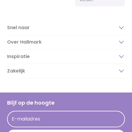
Snel naar
Over Hallmark
Inspiratie
Over ons
Duurzaamheid
Zakelijk
Magazine
Vacatures
Inspiratieteksten
Inloggen retailer
Werken bij Hallmark
Cadeau inspiratie
Hallmark Kaartclub
Blijf op de hoogte
Kaartinspiratie
Acties
E-mailadres
Persberichten