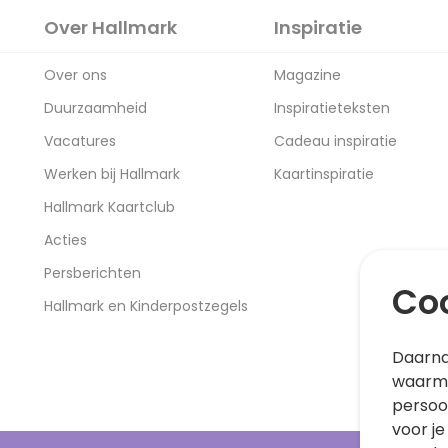
Over Hallmark
Inspiratie
Over ons
Magazine
Duurzaamheid
Inspiratieteksten
Vacatures
Cadeau inspiratie
Werken bij Hallmark
Kaartinspiratie
Hallmark Kaartclub
Acties
Persberichten
Coo
Hallmark en Kinderpostzegels
Daarna
waarme
persoo
voor je