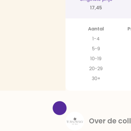
17,45
Aantal
P
1-4
5-9
10-19
20-29
30+
Over de coll