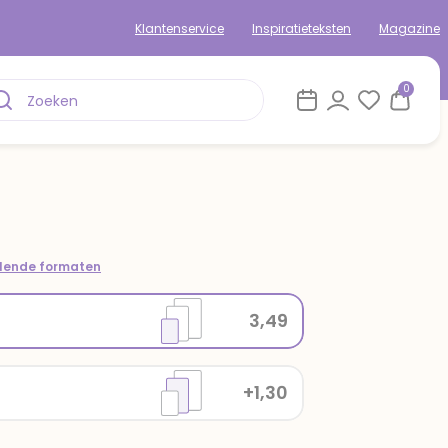
Klantenservice
Inspiratieteksten
Magazine
0
llende formaten
3,49
+1,30