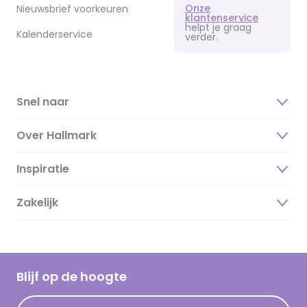
Onze
Nieuwsbrief voorkeuren
klantenservice
helpt je graag
Kalenderservice
verder.
Snel naar
Over Hallmark
Inspiratie
Over ons
Duurzaamheid
Zakelijk
Magazine
Vacatures
Inspiratieteksten
Inloggen retailer
Werken bij Hallmark
Cadeau inspiratie
Hallmark Kaartclub
Blijf op de hoogte
Kaartinspiratie
Acties