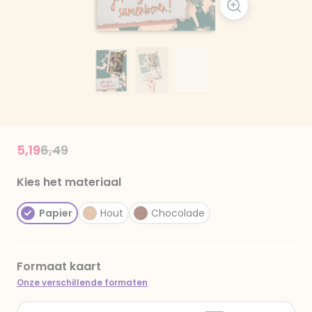
Price reduced from
to
5,19
6,49
Kies het materiaal
Papier
Hout
Chocolade
Formaat kaart
Onze verschillende formaten