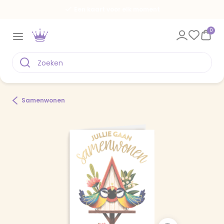
Een kaart voor elk moment
0
Samenwonen