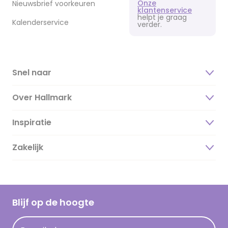
Onze
Nieuwsbrief voorkeuren
klantenservice
helpt je graag
Kalenderservice
verder.
Snel naar
Over Hallmark
Inspiratie
Over ons
Duurzaamheid
Zakelijk
Magazine
Vacatures
Inspiratieteksten
Inloggen retailer
Werken bij Hallmark
Cadeau inspiratie
Hallmark Kaartclub
Blijf op de hoogte
Kaartinspiratie
Acties