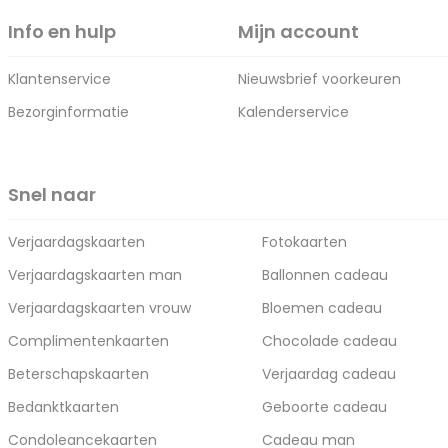
Info en hulp
Mijn account
Klantenservice
Nieuwsbrief voorkeuren
Bezorginformatie
Kalenderservice
Snel naar
Verjaardagskaarten
Fotokaarten
Verjaardagskaarten man
Ballonnen cadeau
Verjaardagskaarten vrouw
Bloemen cadeau
Complimentenkaarten
Chocolade cadeau
Beterschapskaarten
Verjaardag cadeau
Bedanktkaarten
Geboorte cadeau
Condoleancekaarten
Cadeau man