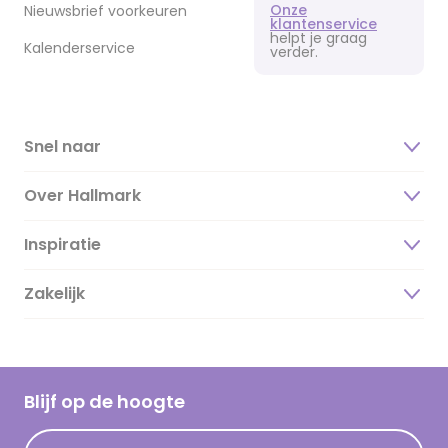
Onze
Nieuwsbrief voorkeuren
klantenservice
helpt je graag
Kalenderservice
verder.
Snel naar
Over Hallmark
Inspiratie
Over ons
Duurzaamheid
Zakelijk
Magazine
Vacatures
Inspiratieteksten
Inloggen retailer
Werken bij Hallmark
Cadeau inspiratie
Hallmark Kaartclub
Blijf op de hoogte
Kaartinspiratie
Acties