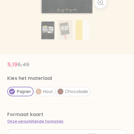
Price reduced from
to
5,19
6,49
Kies het materiaal
Papier
Hout
Chocolade
Formaat kaart
Onze verschillende formaten