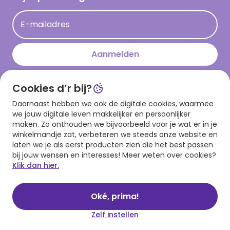
Acties
E-mailadres
Persberichten
Hallmark en Kinderpostzegels
Aanmelden
Cookies d’r bij?
Download onze app
Daarnaast hebben we ook de digitale cookies, waarmee
we jouw digitale leven makkelijker en persoonlijker
maken. Zo onthouden we bijvoorbeeld voor je wat er in je
winkelmandje zat, verbeteren we steeds onze website en
laten we je als eerst producten zien die het best passen
bij jouw wensen en interesses! Meer weten over cookies?
Klik dan hier.
Algemene voorwaarden
Privacy statement
Cookies
© 1999 - 2025 Hallmark
Oké, prima!
Zelf instellen