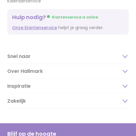
Kalenderservice
Hulp nodig?
Klantenservice is online
Onze klantenservice
helpt je graag verder.
Snel naar
Over Hallmark
Inspiratie
Over ons
Duurzaamheid
Zakelijk
Magazine
Vacatures
Inspiratieteksten
Inloggen retailer
Werken bij Hallmark
Cadeau inspiratie
Hallmark Kaartclub
Blijf op de hoogte
Kaartinspiratie