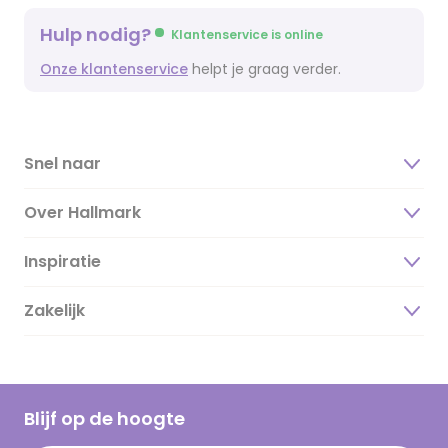
Hulp nodig?
Klantenservice is online
Onze klantenservice
helpt je graag verder.
Snel naar
Over Hallmark
Inspiratie
Over ons
Duurzaamheid
Zakelijk
Magazine
Vacatures
Inspiratieteksten
Inloggen retailer
Werken bij Hallmark
Cadeau inspiratie
Hallmark Kaartclub
Blijf op de hoogte
Kaartinspiratie