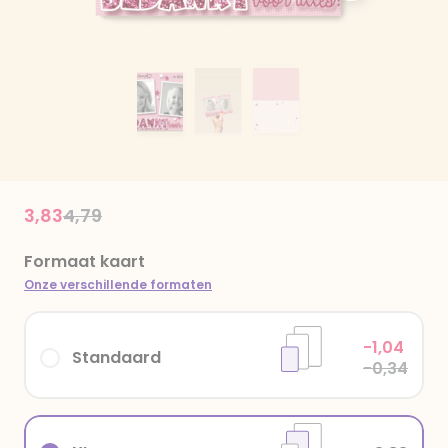
Price reduced from
to
3,83
4,79
Formaat kaart
Onze verschillende formaten
-1,04
Standaard
-0,34