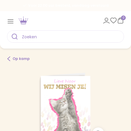
Voor 22.00 uur besteld, vandaag verstuurd
0
Op kamp