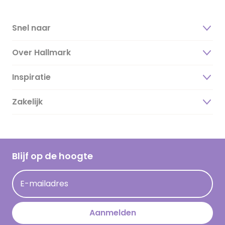
Snel naar
Over Hallmark
Inspiratie
Over ons
Duurzaamheid
Zakelijk
Magazine
Vacatures
Inspiratieteksten
Inloggen retailer
Werken bij Hallmark
Cadeau inspiratie
Hallmark Kaartclub
Blijf op de hoogte
Kaartinspiratie
Acties
E-mailadres
Persberichten
Hallmark en Kinderpostzegels
Aanmelden