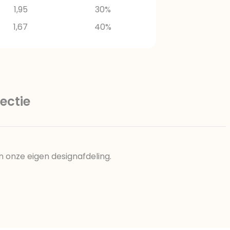
1,95
30%
1,67
40%
ectie
n onze eigen designafdeling.