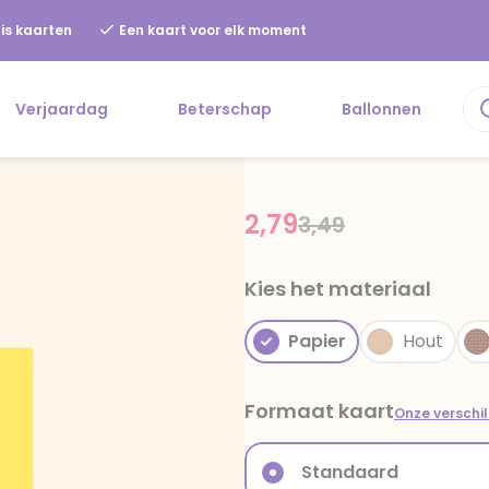
is kaarten
Een kaart voor elk moment
Verjaardag
Beterschap
Ballonnen
2,79
Price reduced fr
to
3,49
Kies het materiaal
Papier
Hout
Formaat kaart
Onze verschi
Standaard