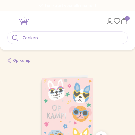
Een kaart voor elk moment
0
Op kamp