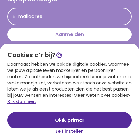
Kaartinspiratie
Acties
E-mailadres
Persberichten
Hallmark en Kinderpostzegels
Aanmelden
Cookies d’r bij?
Download onze app
Daarnaast hebben we ook de digitale cookies, waarmee
we jouw digitale leven makkelijker en persoonlijker
maken. Zo onthouden we bijvoorbeeld voor je wat er in je
winkelmandje zat, verbeteren we steeds onze website en
laten we je als eerst producten zien die het best passen
bij jouw wensen en interesses! Meer weten over cookies?
Klik dan hier.
Algemene voorwaarden
Privacy statement
Cookies
© 1999 - 2025 Hallmark
Oké, prima!
Zelf instellen