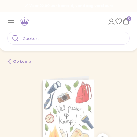
Voor 22.00 uur besteld, vandaag verstuurd
0
Op kamp