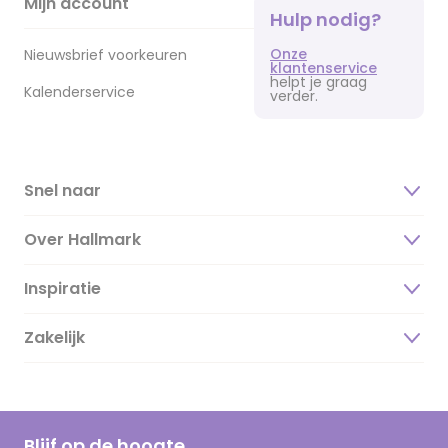
Mijn account
Hulp nodig?
Onze
Nieuwsbrief voorkeuren
klantenservice
helpt je graag
Kalenderservice
verder.
Snel naar
Over Hallmark
Inspiratie
Over ons
Duurzaamheid
Zakelijk
Magazine
Vacatures
Inspiratieteksten
Inloggen retailer
Werken bij Hallmark
Cadeau inspiratie
Hallmark Kaartclub
Blijf op de hoogte