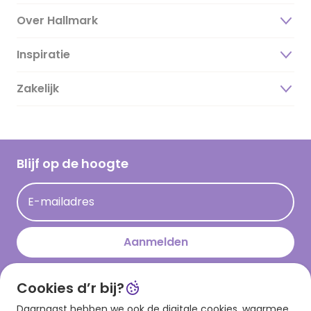
Over Hallmark
Inspiratie
Over ons
Duurzaamheid
Zakelijk
Magazine
Vacatures
Inspiratieteksten
Inloggen retailer
Werken bij Hallmark
Cadeau inspiratie
Hallmark Kaartclub
Blijf op de hoogte
Kaartinspiratie
Acties
E-mailadres
Persberichten
Hallmark en Kinderpostzegels
Aanmelden
Cookies d’r bij?
Download onze app
Daarnaast hebben we ook de digitale cookies, waarmee