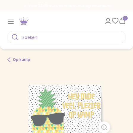
Voor 22.00 uur besteld, vandaag verstuurd
0
Op kamp