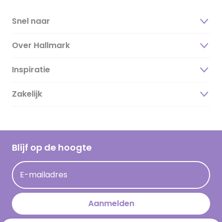
Snel naar
Over Hallmark
Inspiratie
Over ons
Duurzaamheid
Zakelijk
Magazine
Vacatures
Inspiratieteksten
Inloggen retailer
Werken bij Hallmark
Cadeau inspiratie
Hallmark Kaartclub
Blijf op de hoogte
Kaartinspiratie
Acties
E-mailadres
Persberichten
Hallmark en Kinderpostzegels
Aanmelden