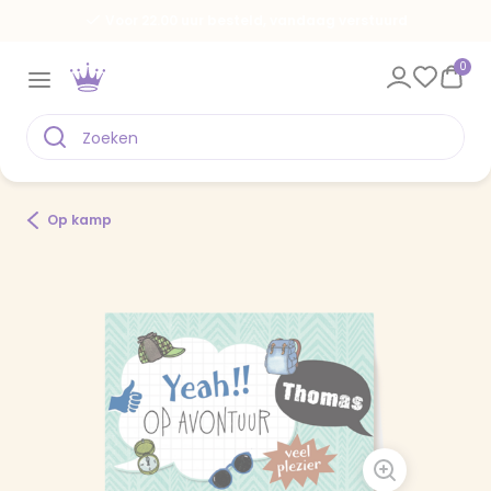
Voor 22.00 uur besteld, vandaag verstuurd
0
Op kamp