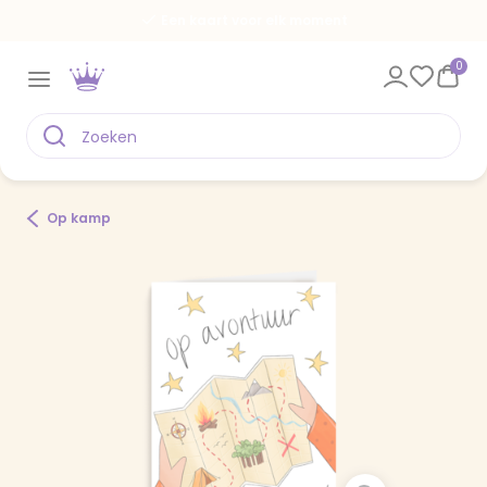
Een kaart voor elk moment
0
Op kamp