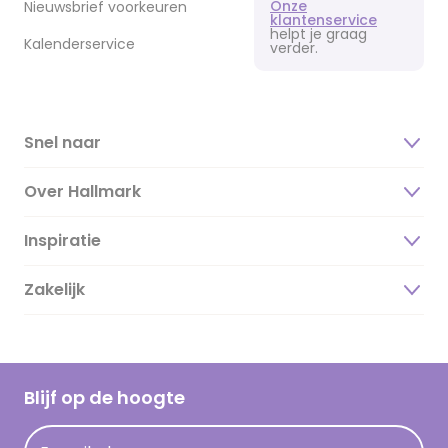
Onze
Nieuwsbrief voorkeuren
klantenservice
helpt je graag
Kalenderservice
verder.
Snel naar
Over Hallmark
Inspiratie
Over ons
Duurzaamheid
Zakelijk
Magazine
Vacatures
Inspiratieteksten
Inloggen retailer
Werken bij Hallmark
Cadeau inspiratie
Hallmark Kaartclub
Blijf op de hoogte
Kaartinspiratie
Acties