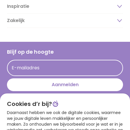
Inspiratie
Over ons
Duurzaamheid
Zakelijk
Magazine
Vacatures
Inspiratieteksten
Inloggen retailer
Werken bij Hallmark
Cadeau inspiratie
Hallmark Kaartclub
Blijf op de hoogte
Kaartinspiratie
Acties
E-mailadres
Persberichten
Hallmark en Kinderpostzegels
Aanmelden
Cookies d’r bij?
Download onze app
Daarnaast hebben we ook de digitale cookies, waarmee
we jouw digitale leven makkelijker en persoonlijker
maken. Zo onthouden we bijvoorbeeld voor je wat er in je