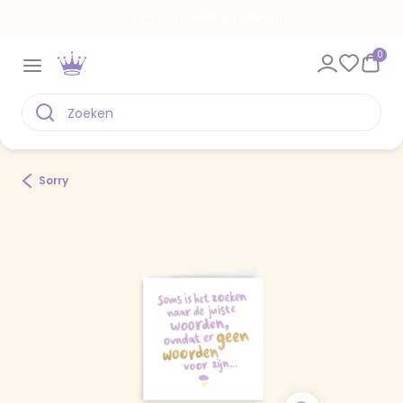
Een kaart voor elk moment
0
Sorry