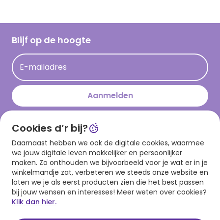
Vacatures
Inspiratieteksten
Inloggen retailer
Werken bij Hallmark
Cadeau inspiratie
Hallmark Kaartclub
Blijf op de hoogte
Kaartinspiratie
Acties
E-mailadres
Persberichten
Hallmark en Kinderpostzegels
Aanmelden
Cookies d’r bij?
Download onze app
Daarnaast hebben we ook de digitale cookies, waarmee
we jouw digitale leven makkelijker en persoonlijker
maken. Zo onthouden we bijvoorbeeld voor je wat er in je
winkelmandje zat, verbeteren we steeds onze website en
laten we je als eerst producten zien die het best passen
bij jouw wensen en interesses! Meer weten over cookies?
Klik dan hier.
Algemene voorwaarden
Privacy statement
Cookies