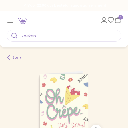
Voor 22.00 uur besteld, vandaag verstuurd
0
Sorry