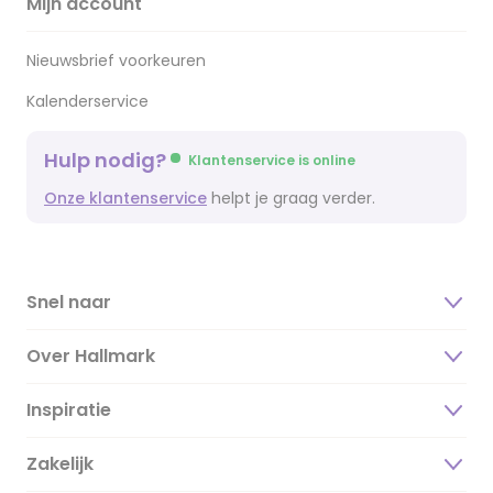
Mijn account
Nieuwsbrief voorkeuren
Kalenderservice
Hulp nodig?
Klantenservice is online
Onze klantenservice
helpt je graag verder.
Snel naar
Over Hallmark
Inspiratie
Over ons
Duurzaamheid
Zakelijk
Magazine