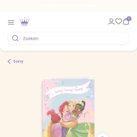
Een kaart voor elk moment
0
Sorry