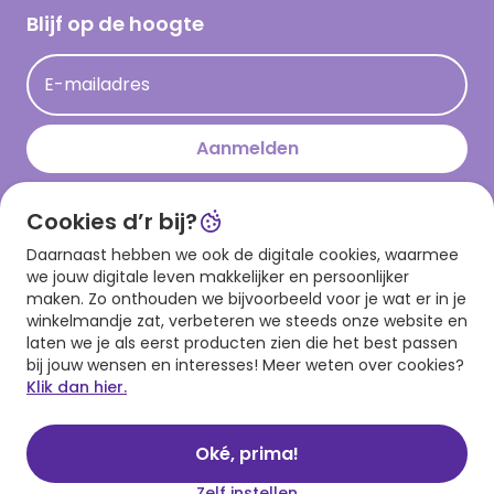
Hallmark Kaartclub
Blijf op de hoogte
Kaartinspiratie
Acties
E-mailadres
Persberichten
Hallmark en Kinderpostzegels
Aanmelden
Cookies d’r bij?
Download onze app
Daarnaast hebben we ook de digitale cookies, waarmee
we jouw digitale leven makkelijker en persoonlijker
maken. Zo onthouden we bijvoorbeeld voor je wat er in je
winkelmandje zat, verbeteren we steeds onze website en
laten we je als eerst producten zien die het best passen
bij jouw wensen en interesses! Meer weten over cookies?
Klik dan hier.
Algemene voorwaarden
Privacy statement
Cookies
© 1999 - 2025 Hallmark
Oké, prima!
Zelf instellen