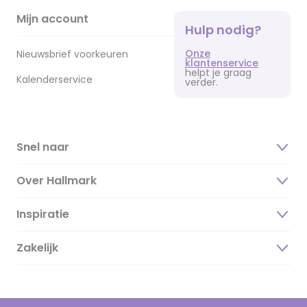
Mijn account
Hulp nodig?
Onze
Nieuwsbrief voorkeuren
klantenservice
helpt je graag
Kalenderservice
verder.
Snel naar
Over Hallmark
Inspiratie
Over ons
Duurzaamheid
Zakelijk
Magazine
Vacatures
Inspiratieteksten
Inloggen retailer
Werken bij Hallmark
Cadeau inspiratie