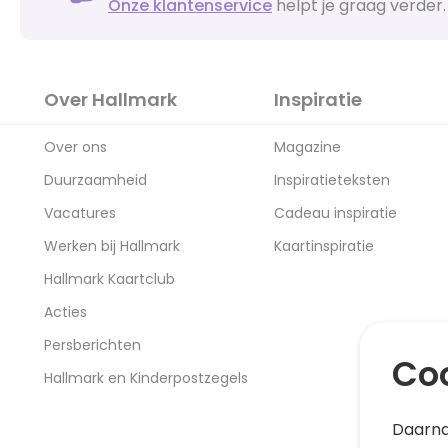
Onze klantenservice
helpt je graag verder.
Over Hallmark
Inspiratie
Over ons
Magazine
Duurzaamheid
Inspiratieteksten
Vacatures
Cadeau inspiratie
Werken bij Hallmark
Kaartinspiratie
Hallmark Kaartclub
Acties
Persberichten
Coo
Hallmark en Kinderpostzegels
Daarna