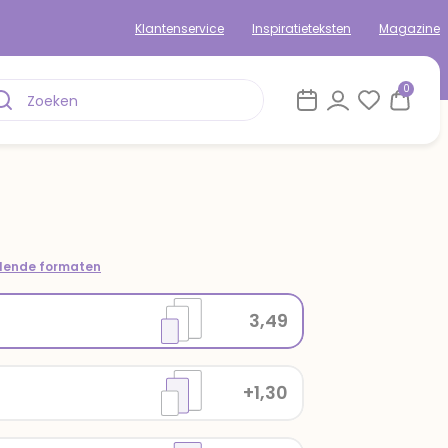
Klantenservice
Inspiratieteksten
Magazine
0
llende formaten
3,49
+1,30