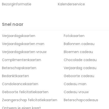
Bezorginformatie
Kalenderservice
Snel naar
Verjaardagskaarten
Fotokaarten
Verjaardagskaarten man
Ballonnen cadeau
Verjaardagskaarten vrouw
Bloemen cadeau
Complimentenkaarten
Chocolade cadeau
Beterschapskaarten
Verjaardag cadeau
Bedanktkaarten
Geboorte cadeau
Condoleancekaarten
Cadeau man
Geboorte felicitatiekaarten
Cadeau vrouw
Zwangerschap felicitatiekaarten
Beterschapcadeaus
Ontwerp je eigen kaart