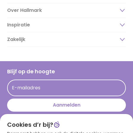
Over Hallmark
Inspiratie
Over ons
Duurzaamheid
Zakelijk
Magazine
Vacatures
Inspiratieteksten
Inloggen retailer
Werken bij Hallmark
Cadeau inspiratie
Hallmark Kaartclub
Blijf op de hoogte
Kaartinspiratie
Acties
E-mailadres
Persberichten
Hallmark en Kinderpostzegels
Aanmelden
Cookies d’r bij?
Download onze app