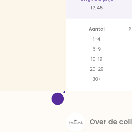
17,45
Aantal
P
1-4
5-9
10-19
20-29
30+
Over de coll