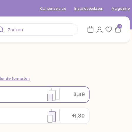
Klantenservice
Inspiratieteksten
Magazine
0
llende formaten
3,49
+1,30