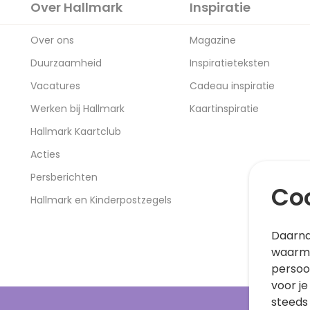
Over Hallmark
Inspiratie
Over ons
Magazine
Duurzaamheid
Inspiratieteksten
Vacatures
Cadeau inspiratie
Werken bij Hallmark
Kaartinspiratie
Hallmark Kaartclub
Acties
Persberichten
Coo
Hallmark en Kinderpostzegels
Daarna
waarme
persoo
voor je
steeds