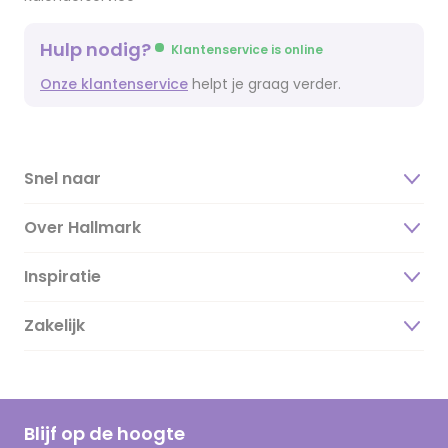
Hulp nodig?
Klantenservice is online
Onze klantenservice
helpt je graag verder.
Snel naar
Over Hallmark
Inspiratie
Over ons
Duurzaamheid
Zakelijk
Magazine
Vacatures
Inspiratieteksten
Inloggen retailer
Werken bij Hallmark
Cadeau inspiratie
Hallmark Kaartclub
Blijf op de hoogte
Kaartinspiratie