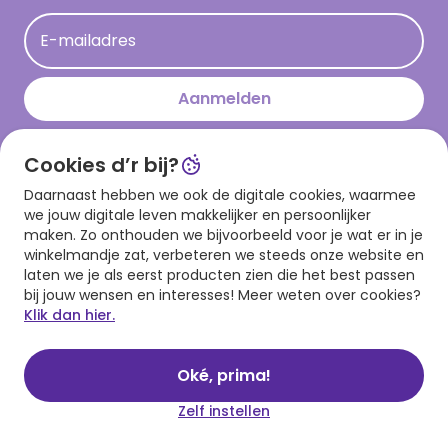
Acties
E-mailadres
Persberichten
Hallmark en Kinderpostzegels
Aanmelden
Cookies d’r bij?
Download onze app
Daarnaast hebben we ook de digitale cookies, waarmee
we jouw digitale leven makkelijker en persoonlijker
maken. Zo onthouden we bijvoorbeeld voor je wat er in je
winkelmandje zat, verbeteren we steeds onze website en
laten we je als eerst producten zien die het best passen
bij jouw wensen en interesses! Meer weten over cookies?
Klik dan hier.
Algemene voorwaarden
Privacy statement
Cookies
© 1999 - 2025 Hallmark
Oké, prima!
Zelf instellen