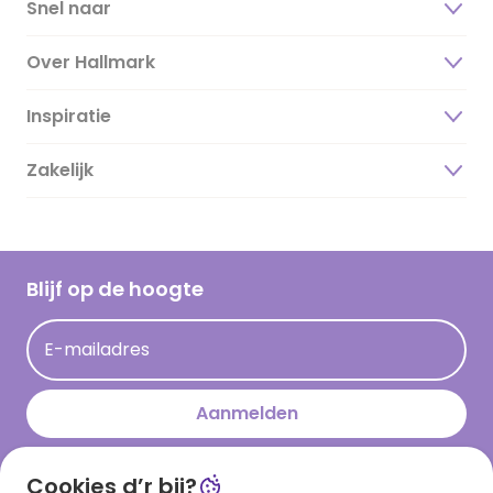
Snel naar
Over Hallmark
Inspiratie
Over ons
Duurzaamheid
Zakelijk
Magazine
Vacatures
Inspiratieteksten
Inloggen retailer
Werken bij Hallmark
Cadeau inspiratie
Hallmark Kaartclub
Blijf op de hoogte
Kaartinspiratie
Acties
E-mailadres
Persberichten
Hallmark en Kinderpostzegels
Aanmelden
Cookies d’r bij?