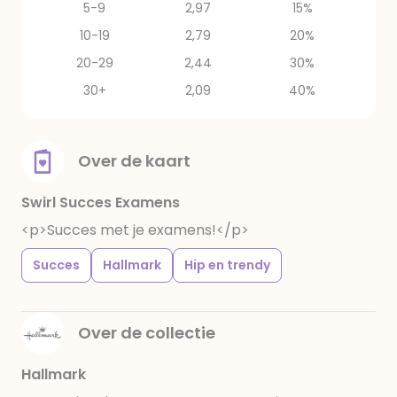
5-9
2,97
15%
10-19
2,79
20%
20-29
2,44
30%
30+
2,09
40%
Over de kaart
Swirl Succes Examens
<p>Succes met je examens!</p>
Succes
Hallmark
Hip en trendy
Over de collectie
Hallmark