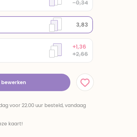
-0,34
3,83
+1,36
+2,66
t bewerken
dag voor 22.00 uur besteld, vandaag
ze kaart!