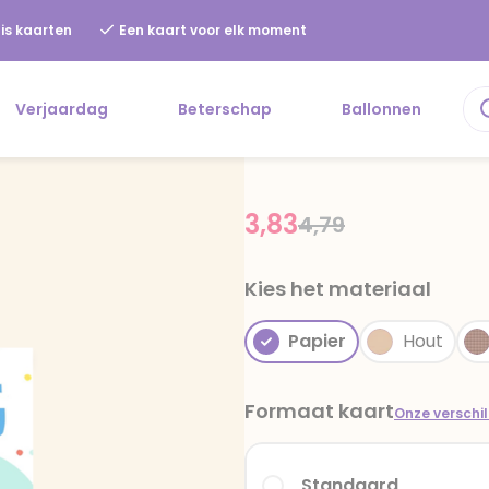
is kaarten
Een kaart voor elk moment
Verjaardag
Beterschap
Ballonnen
3,83
Price reduced fr
to
4,79
Kies het materiaal
Papier
Hout
Formaat kaart
Onze verschi
Standaard