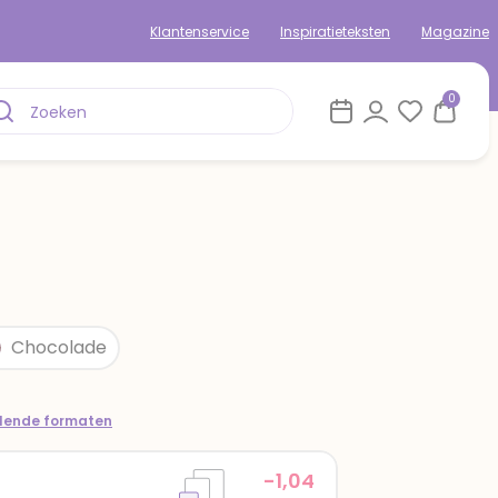
Klantenservice
Inspiratieteksten
Magazine
0
om
Chocolade
llende formaten
-1,04