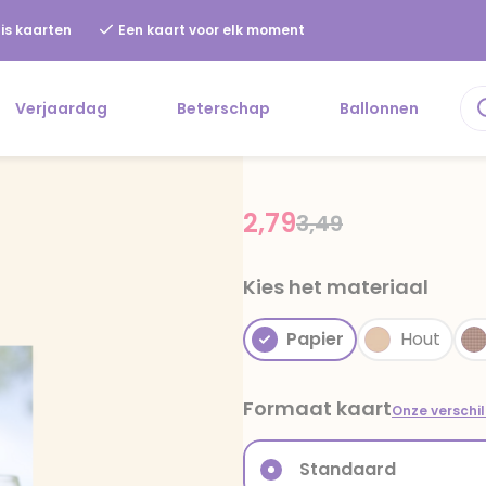
is kaarten
Een kaart voor elk moment
Verjaardag
Beterschap
Ballonnen
2,79
Price reduced fr
to
3,49
Kies het materiaal
Papier
Hout
Formaat kaart
Onze verschi
Standaard