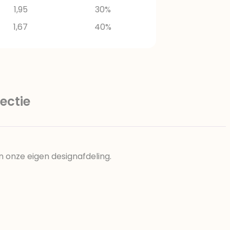
1,95
30%
1,67
40%
ectie
n onze eigen designafdeling.