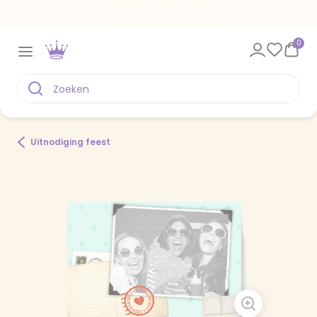
Een kaart voor elk moment
0
Uitnodiging feest