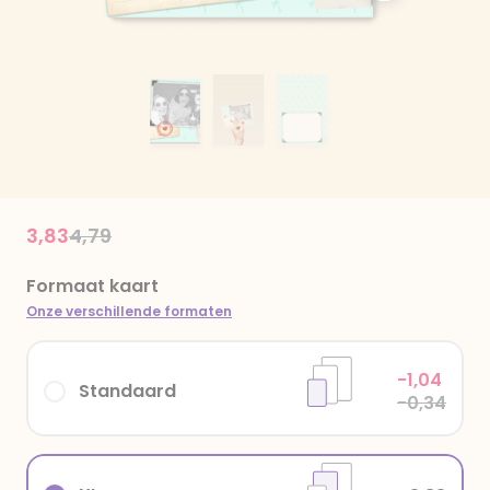
Price reduced from
to
3,83
4,79
Formaat kaart
Onze verschillende formaten
-1,04
Standaard
-0,34