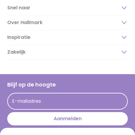
Snel naar
Over Hallmark
Inspiratie
Over ons
Duurzaamheid
Zakelijk
Magazine
Vacatures
Inspiratieteksten
Inloggen retailer
Werken bij Hallmark
Cadeau inspiratie
Hallmark Kaartclub
Blijf op de hoogte
Kaartinspiratie
Acties
E-mailadres
Persberichten
Hallmark en Kinderpostzegels
Aanmelden