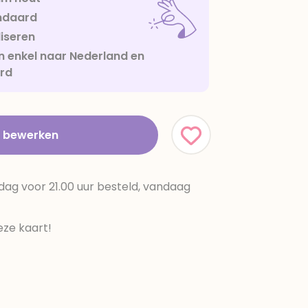
ndaard
iseren
 enkel naar Nederland en
urd
t bewerken
dag voor 21.00 uur besteld, vandaag
ze kaart!