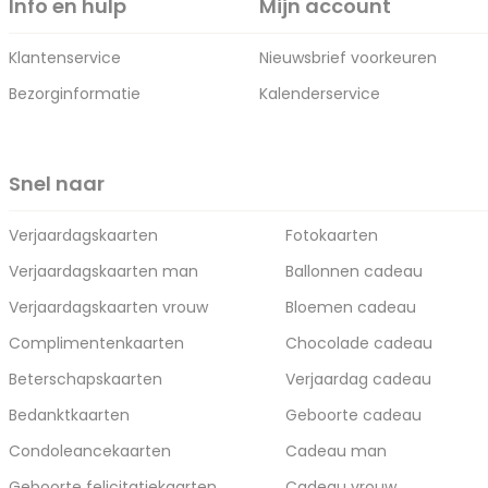
Info en hulp
Mijn account
Klantenservice
Nieuwsbrief voorkeuren
Bezorginformatie
Kalenderservice
Snel naar
Verjaardagskaarten
Fotokaarten
Verjaardagskaarten man
Ballonnen cadeau
Verjaardagskaarten vrouw
Bloemen cadeau
Complimentenkaarten
Chocolade cadeau
Beterschapskaarten
Verjaardag cadeau
Bedanktkaarten
Geboorte cadeau
Condoleancekaarten
Cadeau man
Geboorte felicitatiekaarten
Cadeau vrouw