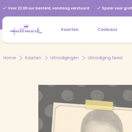
Voor 22.00 uur besteld, vandaag verstuurd
Spaar voor grat
Kaarten
Cadeaus
Home
Kaarten
Uitnodigingen
Uitnodiging feest