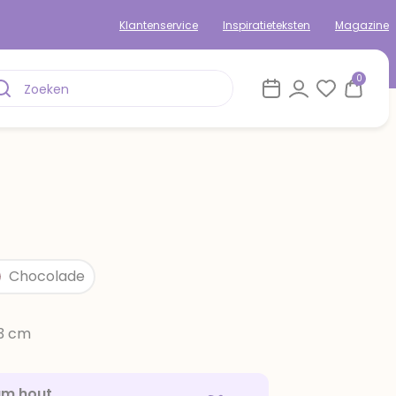
Klantenservice
Inspiratieteksten
Magazine
0
Chocolade
13 cm
am hout