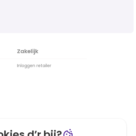
Zakelijk
Inloggen retailer
kies d’r bij?