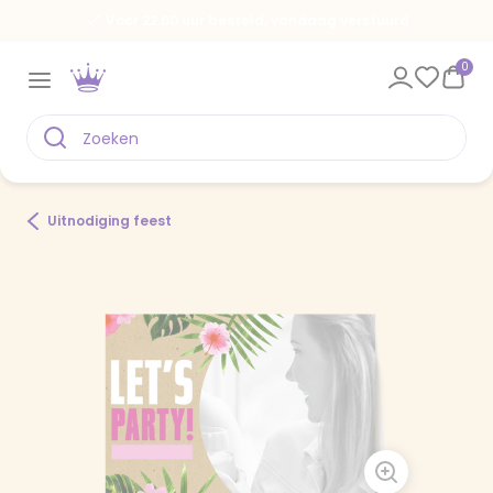
Voor 22.00 uur besteld, vandaag verstuurd
0
Uitnodiging feest