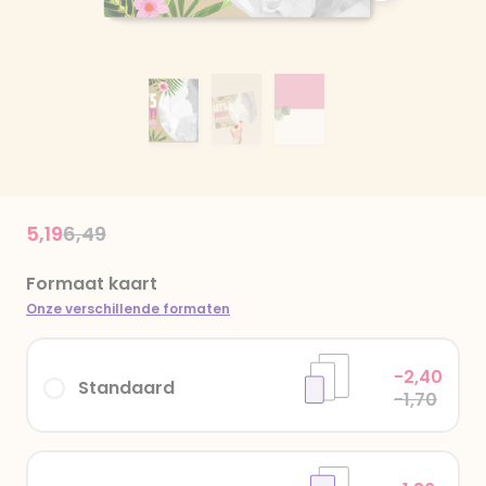
Price reduced from
to
5,19
6,49
Formaat kaart
Onze verschillende formaten
-2,40
Standaard
-1,70