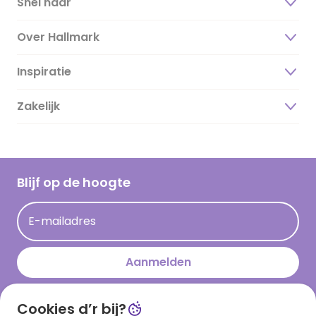
Snel naar
Over Hallmark
Inspiratie
Over ons
Duurzaamheid
Zakelijk
Magazine
Vacatures
Inspiratieteksten
Inloggen retailer
Werken bij Hallmark
Cadeau inspiratie
Hallmark Kaartclub
Blijf op de hoogte
Kaartinspiratie
Acties
E-mailadres
Persberichten
Hallmark en Kinderpostzegels
Aanmelden
Cookies d’r bij?