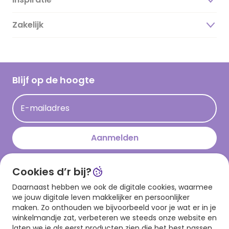
Over ons
Duurzaamheid
Zakelijk
Magazine
Vacatures
Inspiratieteksten
Inloggen retailer
Werken bij Hallmark
Cadeau inspiratie
Hallmark Kaartclub
Blijf op de hoogte
Kaartinspiratie
Acties
E-mailadres
Persberichten
Hallmark en Kinderpostzegels
Aanmelden
Cookies d’r bij?
Download onze app
Daarnaast hebben we ook de digitale cookies, waarmee
we jouw digitale leven makkelijker en persoonlijker
maken. Zo onthouden we bijvoorbeeld voor je wat er in je
winkelmandje zat, verbeteren we steeds onze website en
laten we je als eerst producten zien die het best passen