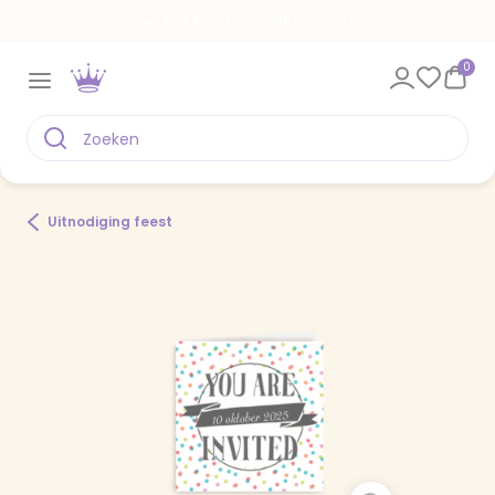
Een kaart voor elk moment
0
Uitnodiging feest