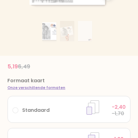
Price reduced from
to
5,19
6,49
Formaat kaart
Onze verschillende formaten
-2,40
Standaard
-1,70