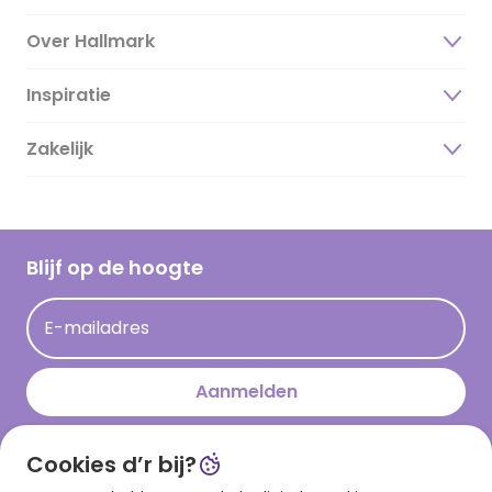
Over Hallmark
Inspiratie
Over ons
Duurzaamheid
Zakelijk
Magazine
Vacatures
Inspiratieteksten
Inloggen retailer
Werken bij Hallmark
Cadeau inspiratie
Hallmark Kaartclub
Blijf op de hoogte
Kaartinspiratie
Acties
E-mailadres
Persberichten
Hallmark en Kinderpostzegels
Aanmelden
Cookies d’r bij?
Download onze app