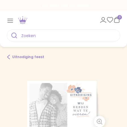
Een kaart voor elk moment
0
Uitnodiging feest