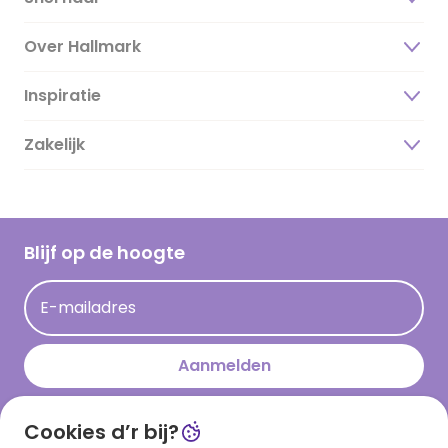
Over Hallmark
Inspiratie
Over ons
Duurzaamheid
Zakelijk
Magazine
Vacatures
Inspiratieteksten
Inloggen retailer
Werken bij Hallmark
Cadeau inspiratie
Hallmark Kaartclub
Blijf op de hoogte
Kaartinspiratie
Acties
E-mailadres
Persberichten
Hallmark en Kinderpostzegels
Aanmelden
Cookies d’r bij?
Download onze app