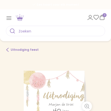
Een kaart voor elk moment
0
Uitnodiging feest