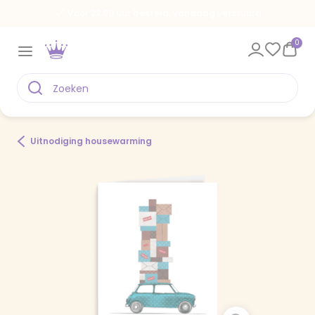
Voor 22.00 uur besteld, vandaag verstuurd
0
Uitnodiging housewarming