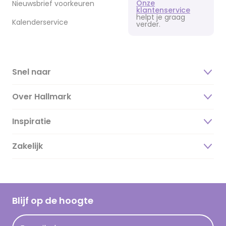
Onze
Nieuwsbrief voorkeuren
klantenservice
helpt je graag
Kalenderservice
verder.
Snel naar
Over Hallmark
Inspiratie
Over ons
Duurzaamheid
Zakelijk
Magazine
Vacatures
Inspiratieteksten
Inloggen retailer
Werken bij Hallmark
Cadeau inspiratie
Hallmark Kaartclub
Blijf op de hoogte
Kaartinspiratie
Acties