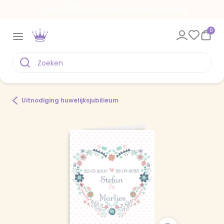
Voor 22.00 uur besteld, vandaag verstuurd
0
Uitnodiging huwelijksjubilieum