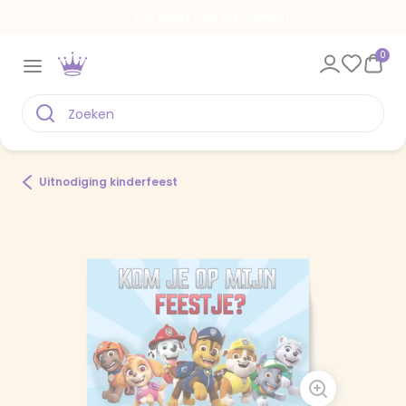
Een kaart voor elk moment
0
Uitnodiging kinderfeest