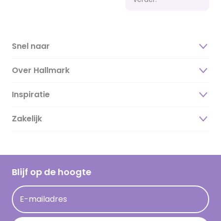
Snel naar
Over Hallmark
Inspiratie
Over ons
Duurzaamheid
Zakelijk
Magazine
Vacatures
Inspiratieteksten
Inloggen retailer
Werken bij Hallmark
Cadeau inspiratie
Hallmark Kaartclub
Blijf op de hoogte
Kaartinspiratie
Acties
E-mailadres
Persberichten