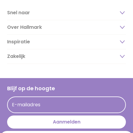
Snel naar
Over Hallmark
Inspiratie
Over ons
Duurzaamheid
Zakelijk
Magazine
Vacatures
Inspiratieteksten
Inloggen retailer
Werken bij Hallmark
Cadeau inspiratie
Hallmark Kaartclub
Blijf op de hoogte
Kaartinspiratie
Acties
E-mailadres
Persberichten
Hallmark en Kinderpostzegels
Aanmelden