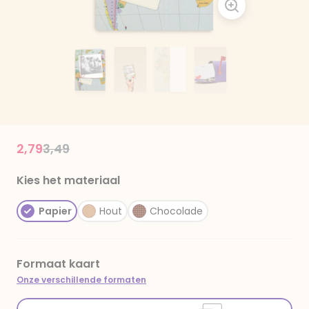
Price reduced from
to
2,79
3,49
Kies het materiaal
Papier
Hout
Chocolade
Formaat kaart
Onze verschillende formaten