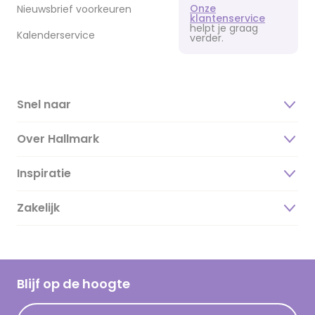
Onze
Nieuwsbrief voorkeuren
klantenservice
helpt je graag
Kalenderservice
verder.
Snel naar
Over Hallmark
Inspiratie
Over ons
Duurzaamheid
Zakelijk
Magazine
Vacatures
Inspiratieteksten
Inloggen retailer
Werken bij Hallmark
Cadeau inspiratie
Hallmark Kaartclub
Blijf op de hoogte
Kaartinspiratie
Acties