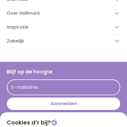
Over Hallmark
Inspiratie
Over ons
Duurzaamheid
Zakelijk
Magazine
Vacatures
Inspiratieteksten
Inloggen retailer
Werken bij Hallmark
Cadeau inspiratie
Hallmark Kaartclub
Blijf op de hoogte
Kaartinspiratie
Acties
E-mailadres
Persberichten
Hallmark en Kinderpostzegels
Aanmelden
Cookies d’r bij?
Download onze app